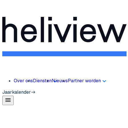
Over ons
Diensten
Nieuws
Partner worden
Jaarkalender
menu