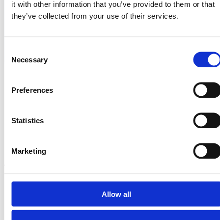
it with other information that you’ve provided to them or that
they’ve collected from your use of their services.
Consent
Necessary
Selection
Ontdek de partner
Preferences
mogelijkheden
Statistics
Marketing
Laat je gegevens achter en we nemen zo snel mogelijk
contact met je op.
Naam
Allow all