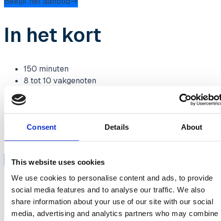
Bekijk het aanbod
In het kort
150 minuten
8 tot 10 vakgenoten
Op een inspirerende locatie
Exclusief, op basis van uitnodiging
90 minuten dialoog op basis van een vooraf bepaald
topic
Consent
Details
About
60 minuten aansluitend exclusieve lunch
Ontdek de partnermogelijkheden
This website uses cookies
We use cookies to personalise content and ads, to provide
social media features and to analyse our traffic. We also
share information about your use of our site with our social
media, advertising and analytics partners who may combine