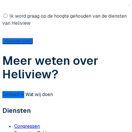
Aanmelding
Ik word graag op de hoogte gehouden van de diensten
nieuwsbrief
van Heliview
Versturen
send
Meer weten over
Heliview?
Contact
Wat wij doen
Diensten
Congressen