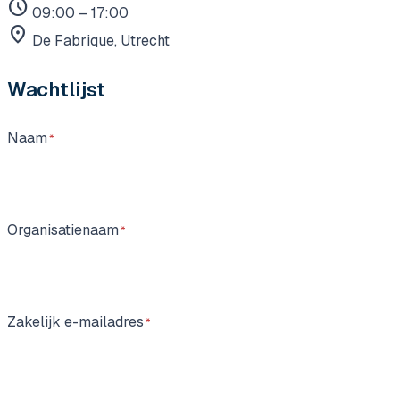
schedule
09:00 – 17:00
location_on
De Fabrique, Utrecht
Wachtlijst
Naam
Organisatienaam
Zakelijk e-mailadres