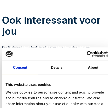
Ook interessant voor
jou
De Belgische industrie staat voor de uitdaging om
veiligheid en efficiëntie optimaal te combineren, terwijl
technologische innovaties steeds meer hun weg vinden.
Slimme monitoring, predictive safety en geavanceerde
Consent
Details
About
automatisering bieden de mogelijkheid om risicovolle
taken te verminderen en de veiligheid van medewerkers
structureel te verhogen.
This website uses cookies
We use cookies to personalise content and ads, to provide
Bekijk de website
social media features and to analyse our traffic. We also
share information about your use of our site with our social
Industriële Veiligheid 2027 wordt mede mogelijk