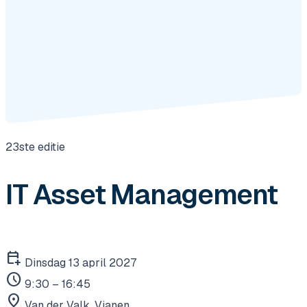
23ste editie
IT Asset Management
calendar_add_on
Dinsdag 13 april 2027
schedule
9:30 – 16:45
location_on
Van der Valk, Vianen