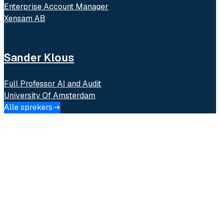
Enterprise Account Manager
Xensam AB
Sander Klous
Full Professor AI and Audit
University Of Amsterdam
Alle sprekers