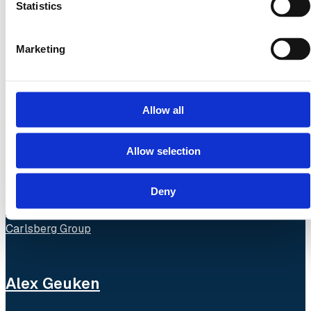
Statistics
Marketing
Andrée Lundberg
FinOps Lead
Allow all
H&M Group
Allow selection
Anmol Nischal
Deny
Cloud FinOps Consultant
Carlsberg Group
Alex Geuken