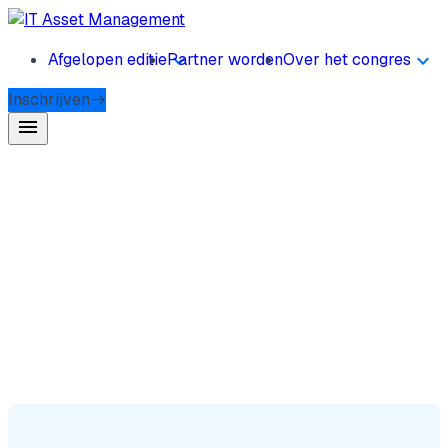
Afgelopen editie
Partner worden
Over het congres
Inschrijven
menu