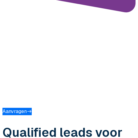
Ontvang een passend
voorstel
Profiteer van leadgeneratie binnen een zorgvuldig
gekwalificeerde doelgroep van IT-Managers, informatie
adviseurs en programmamanagers die dagelijks
verantwoordelijk zijn voor strategie, compliance en
optimalisatie van IT.
Aanvragen
Qualified leads voor