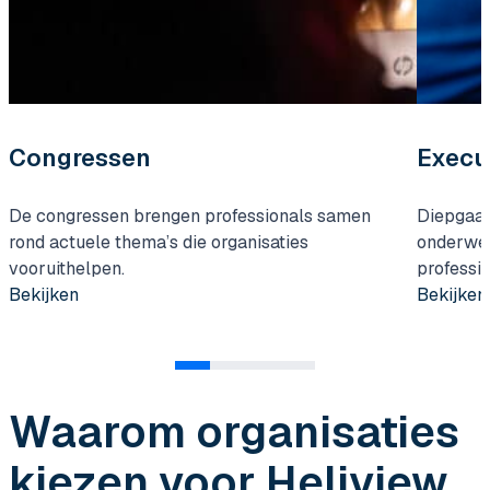
Congressen
Execu
De congressen brengen professionals samen
Diepgaan
rond actuele thema’s die organisaties
onderwe
vooruithelpen.
professio
Bekijken
Bekijken
Waarom organisaties
kiezen voor Heliview