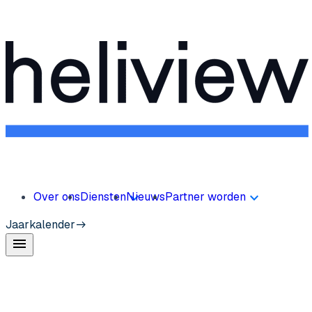
Over ons
Diensten
Nieuws
Partner worden
Jaarkalender
menu