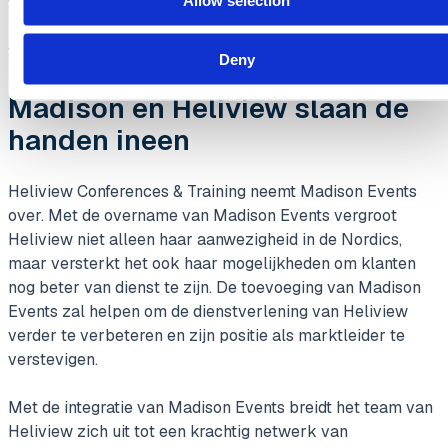
Allow selection
van dienst opgebouwd door het organiseren van
kwalitatieve evenementen in de IT sector en het bieden
van uitgebreide ondersteuning en advies.
Deny
Madison en Heliview slaan de
handen ineen
Heliview Conferences & Training neemt Madison Events
over. Met de overname van Madison Events vergroot
Heliview niet alleen haar aanwezigheid in de Nordics,
maar versterkt het ook haar mogelijkheden om klanten
nog beter van dienst te zijn. De toevoeging van Madison
Events zal helpen om de dienstverlening van Heliview
verder te verbeteren en zijn positie als marktleider te
verstevigen.
Met de integratie van Madison Events breidt het team van
Heliview zich uit tot een krachtig netwerk van