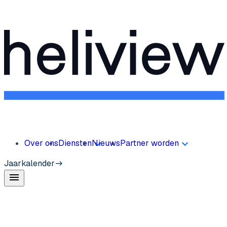
Over ons
Diensten
Nieuws
Partner worden
Jaarkalender
menu