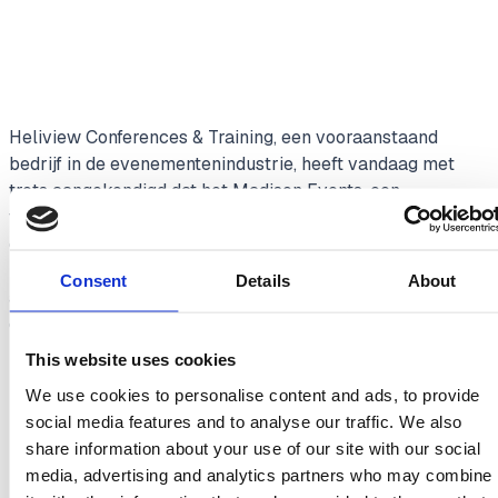
Heliview Conferences & Training, een vooraanstaand
bedrijf in de evenementenindustrie, heeft vandaag met
trots aangekondigd dat het Madison Events, een
toonaangevend evenementenbedrijf in de Nordics, heeft
overgenomen. Deze strategische stap markeert een
belangrijke mijlpaal in de uitbreiding van Heliview’s
Consent
Details
About
activiteiten in de Nordics en versterkt haar positie als een
dominante speler in de sector.
This website uses cookies
Wie is Heliview Conferences &
We use cookies to personalise content and ads, to provide
Training
social media features and to analyse our traffic. We also
share information about your use of our site with our social
media, advertising and analytics partners who may combine
Heliview Conferences & Training is een vooraanstaande